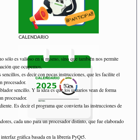
CALENDARIO
o sólo es valioso en sí mismo, sino que también nos permite
amación que ocupemos.
ncillos, es decir con pocas instrucciones, que les facilite el
un procesador.
lador sencillo. Y la idea es que los usuarios vean de forma
un procesador.
ente. Es decir el programa que convierta las instrucciones de
adores, cada uno para un procesador distinto, que fue elaborado
nterfaz gráfica basada en la librería PyQt5.