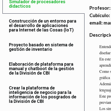
Simulador de procesadores
didacticos
Profesor
Cubículo
:
Construcción de un entorno para
email
:
ma
el desarrollo de aplicaciones
para Internet de las Cosas (IoT)
Descripci
Proyecto basado en sistema de
Entende
gestión de inventario
diseñar
En este
Elaboración de plataforma para
aprendi
manual y chatboot de la gestión
Como su
de la División de CBI
gráfica
Además,
Crear la plataforma de
lenguaj
inteligencia de negocio para la
Este pr
información de los posgrados de
la División de CBI
previam
Los sim