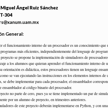
:
Miguel Ángel Ruiz Sánchez
 T-304
rs@xanum.uam.mx
ón General:
r el funcionamiento interno de un procesador es un conocimiento que n
 programas más eficientes, independientemente del lenguaje de progr
 proyecto se propone la implementación de simuladores de procesadores se
zaje a los alumnos que quieran aprender el funcionamiento interno de 
 orientación es didáctica, estos procesadores tienen un lenguaje ensamb
 como se van ejecutando las instrucciones en los elementos internos de 
 se debe implementar para cada procesador, el ensamblador correspondi
e ensamblador al código binario del procesador.
oyecto no parte de cero, pues ya se tiene implementado un par de simul
ente por un alumno de proyecto, en trimestres anteriores.
uladores de este proyecto deberán implementarse en Python, y con una i