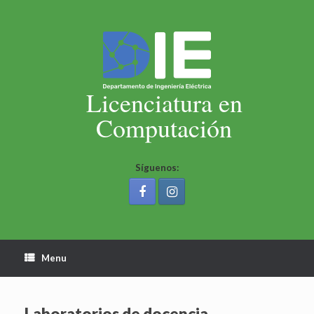
Skip
to
content
Licenciatura en
Computación
Síguenos:
Menu
Laboratorios de docencia