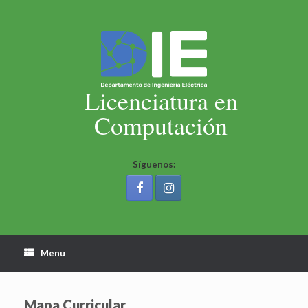
Skip
to
content
Licenciatura en
Computación
Síguenos:
Menu
Mapa Curricular